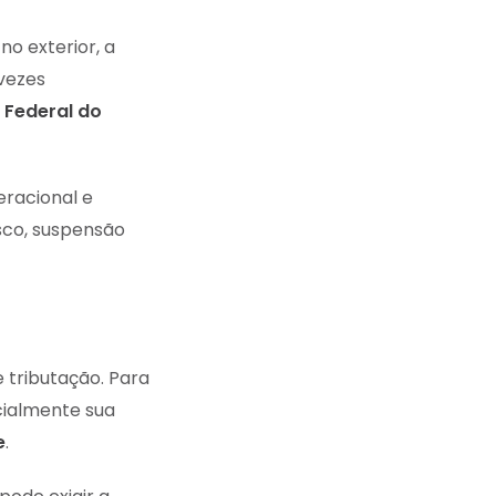
o exterior, a
 vezes
a Federal do
eracional e
sco, suspensão
 tributação. Para
cialmente sua
e
.