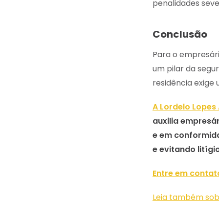
penalidades seve
Conclusão
Para o empresári
um pilar da segu
residência exige
A Lordelo Lopes
auxilia empresár
e em conformidad
e evitando litígi
Entre em contat
Leia também so