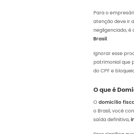
Para o empresário
atenção deve ir a
negligenciado, é 
Brasil
.
Ignorar esse pro
patrimonial que 
do CPF e bloqueio
O que é Domic
O
domicílio fisca
o Brasil, você co
saída definitiva,
i