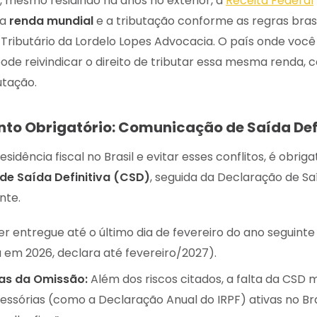
ue, mesmo residindo há anos no exterior, a
Receita Federal
ua
renda mundial
e a tributação conforme as regras brasil
o Tributário da Lordelo Lopes Advocacia. O país onde voc
de reivindicar o direito de tributar essa mesma renda, 
utação.
to Obrigatório: Comunicação de Saída Def
sidência fiscal no Brasil e evitar esses conflitos, é obriga
e Saída Definitiva (CSD)
, seguida da Declaração de Saí
nte.
r entregue até o último dia de fevereiro do ano seguin
u em 2026, declara até fevereiro/2027).
as da Omissão:
Além dos riscos citados, a falta da CSD
ssórias (como a Declaração Anual do IRPF) ativas no Bras