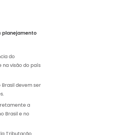
m
planejamento
cia do
 na visão do país
 Brasil devem ser
s.
diretamente a
o Brasil e no
pla Tributação