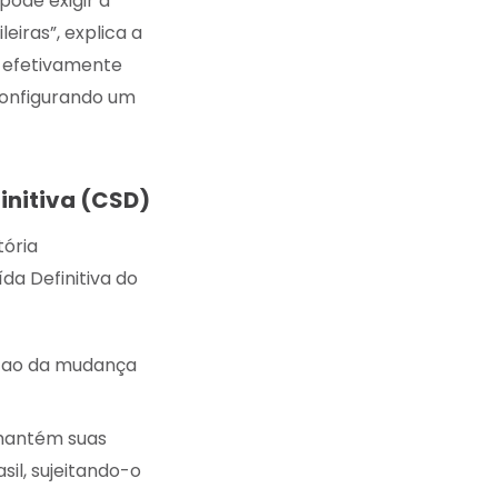
pode exigir a
eiras”, explica a
ê efetivamente
configurando um
initiva (CSD)
tória
da Definitiva do
te ao da mudança
 mantém suas
il, sujeitando-o