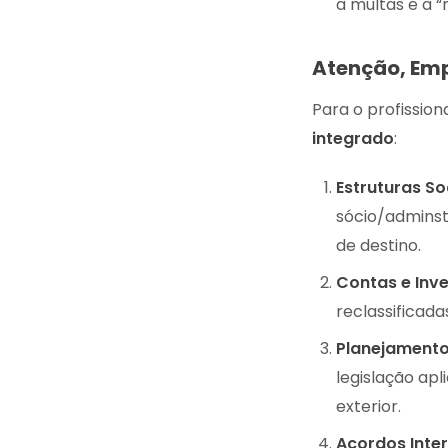
a multas e à “
Atenção, Emp
Para o profission
integrado
:
Estruturas So
sócio/adminst
de destino.
Contas e Inv
reclassificada
Planejamento
legislação apl
exterior.
Acordos Inter