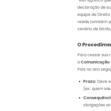
“Isso significa q
declaração de s
equipe de Direit
reside também po
cenário de bitrib
O Procedimen
Para cessar sua re
a
Comunicação d
País no ano segui
Prazo:
Deve se
(ex.: quem sai
Consequênci
obrigações ace