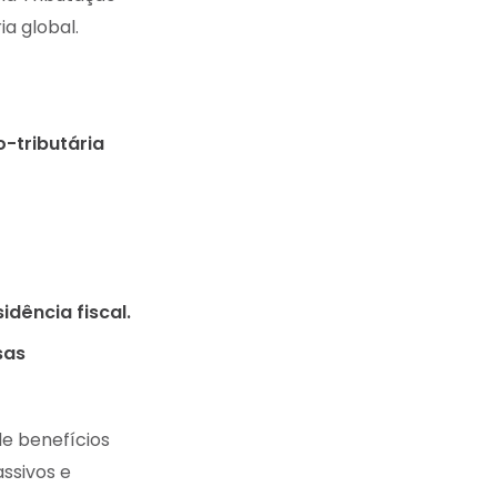
ia global.
o-tributária
idência fiscal.
sas
de benefícios
ssivos e