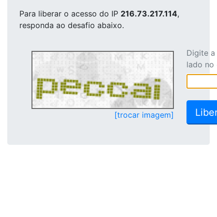
Para liberar o acesso
do IP
216.73.217.114
,
responda ao desafio abaixo.
Digite 
lado no
[trocar imagem]