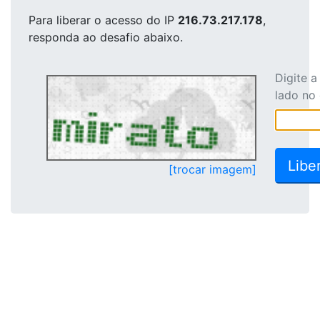
Para liberar o acesso
do IP
216.73.217.178
,
responda ao desafio abaixo.
Digite 
lado no
[trocar imagem]