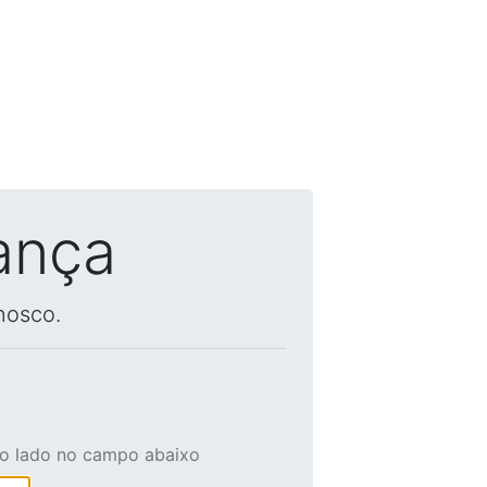
ança
nosco.
ao lado no campo abaixo