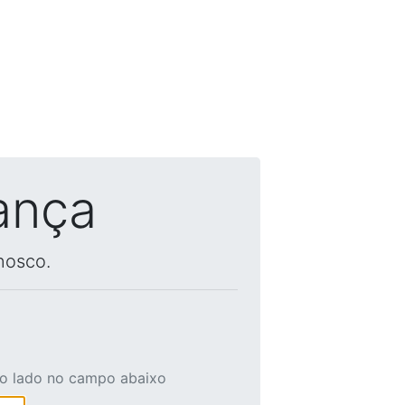
ança
nosco.
ao lado no campo abaixo