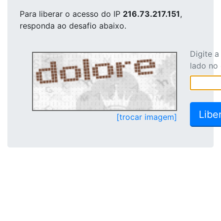
Para liberar o acesso
do IP
216.73.217.151
,
responda ao desafio abaixo.
Digite 
lado no
[trocar imagem]