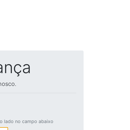
ança
nosco.
ao lado no campo abaixo