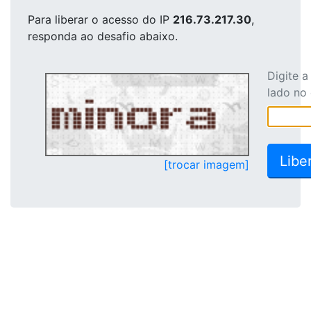
Para liberar o acesso
do IP
216.73.217.30
,
responda ao desafio abaixo.
Digite 
lado no
[trocar imagem]