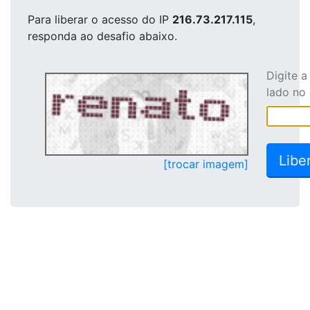
Para liberar o acesso
do IP
216.73.217.115
,
responda ao desafio abaixo.
Digite 
lado no
[trocar imagem]