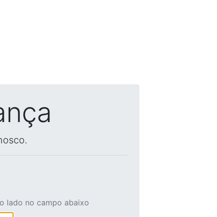
ança
nosco.
ao lado no campo abaixo