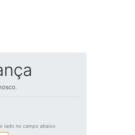
ança
nosco.
ao lado no campo abaixo