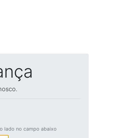
ança
nosco.
ao lado no campo abaixo