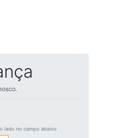
ança
nosco.
ao lado no campo abaixo