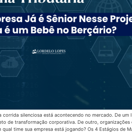
a corrida silenciosa está acontecendo no mercado. De um 
eto de transformação corporativa. De outro, organizaçõe
 qual time sua empresa está jogando? Os 4 Estágios de Ma