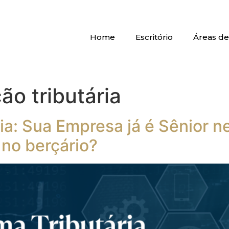
Home
Escritório
Áreas de
o tributária
ia: Sua Empresa já é Sênior n
no berçário?