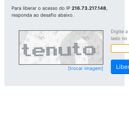
Para liberar o acesso
do IP
216.73.217.148
,
responda ao desafio abaixo.
Digite 
lado no
[trocar imagem]