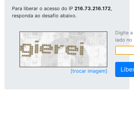
Para liberar o acesso
do IP
216.73.216.172
,
responda ao desafio abaixo.
Digite 
lado no
[trocar imagem]