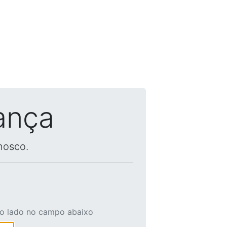
ança
nosco.
ao lado no campo abaixo