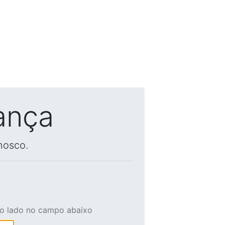
ança
nosco.
ao lado no campo abaixo