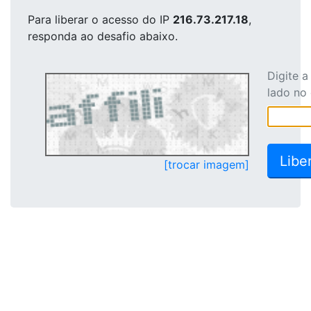
Para liberar o acesso
do IP
216.73.217.18
,
responda ao desafio abaixo.
Digite 
lado no
[trocar imagem]