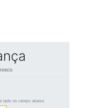
ança
nosco.
ao lado no campo abaixo