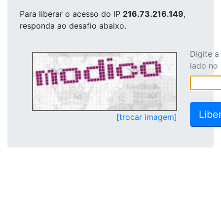
Para liberar o acesso
do IP
216.73.216.149
,
responda ao desafio abaixo.
Digite 
lado no
[trocar imagem]