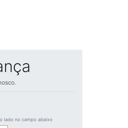
ança
nosco.
ao lado no campo abaixo