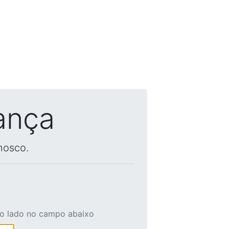
ança
nosco.
ao lado no campo abaixo