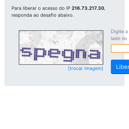
Para liberar o acesso
do IP
216.73.217.30
,
responda ao desafio abaixo.
Digite 
lado no
[trocar imagem]