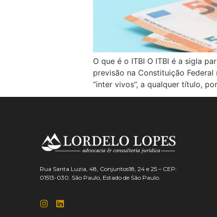
O que é o ITBI O ITBI é a sigla p
previsão na Constituição Federal 
“inter vivos”, a qualquer título, p
Rua Santa Luzia, 48, Conjuntos18, 24 e 25 – CEP:
01513-030. São Paulo, Estado de São Paulo.