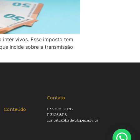
o inter vivos. Esse imposto tem
 que incide sobre a transmissão
Contato
Conteúdo
11 99005 2078
11 3105 8116
contato@lordelolopes.adv.br