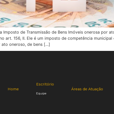
ara Imposto de Transmissão de Bens Imóveis onerosa por at
no art. 156, II. Ele é um imposto de competência municipal
or ato oneroso, de bens […]
Escritório
Home
Áreas de Atuação
Equipe