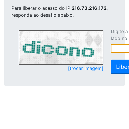
Para liberar o acesso
do IP
216.73.216.172
,
responda ao desafio abaixo.
Digite 
lado no
[trocar imagem]